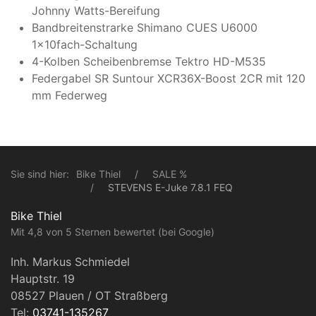
Johnny Watts-Bereifung
Bandbreitenstrarke Shimano CUES U6000
1x10fach-Schaltung
4-Kolben Scheibenbremse Tektro HD-M535
Federgabel SR Suntour XCR36X-Boost 2CR mit 120
mm Federweg
Sie sind hier:
Bike Thiel
SALE %
STEVENS E-Juke 7.8.1 FEQ
Bike Thiel
Mit 4,8 von 5 Sternen bewertet (bei Google)
Inh. Markus Schmiedel
Hauptstr. 19
08527 Plauen / OT Straßberg
Tel:
03741-135267