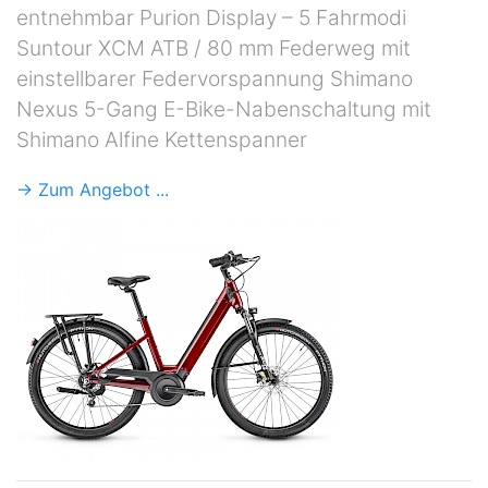
entnehmbar Purion Display – 5 Fahrmodi
Suntour XCM ATB / 80 mm Federweg mit
einstellbarer Federvorspannung Shimano
Nexus 5-Gang E-Bike-Nabenschaltung mit
Shimano Alfine Kettenspanner
→ Zum Angebot ...