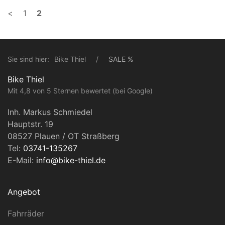
<
1
2
Sie sind hier:
Bike Thiel
SALE %
Bike Thiel
Mit 4,8 von 5 Sternen bewertet (bei Google)
Inh. Markus Schmiedel
Hauptstr. 19
08527 Plauen / OT Straßberg
Tel:
03741-135267
E-Mail:
info@bike-thiel.de
Angebot
Fahrräder