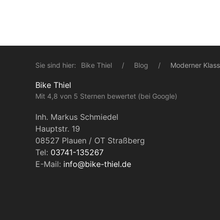
Sie sind hier:
Bike Thiel
Blog
Moderner Klass
Bike Thiel
Mit 4,8 von 5 Sternen bewertet (bei Google)
Inh. Markus Schmiedel
Hauptstr. 19
08527 Plauen / OT Straßberg
Tel:
03741-135267
E-Mail:
info@bike-thiel.de