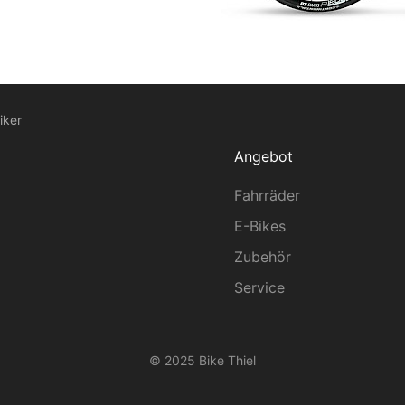
iker
Angebot
Fahrräder
E-Bikes
Zubehör
Service
© 2025 Bike Thiel